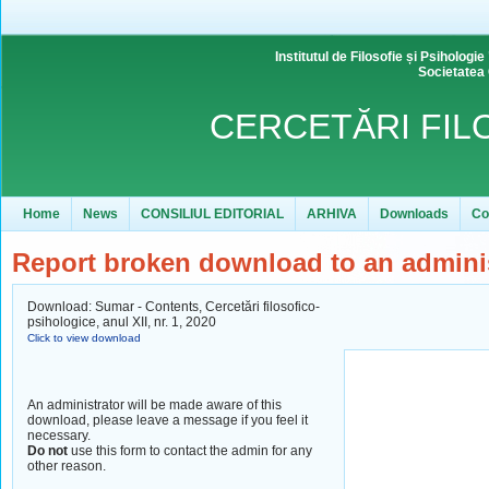
Institutul de Filosofie și Psihol
Societatea
CERCETĂRI FIL
Home
News
CONSILIUL EDITORIAL
ARHIVA
Downloads
Co
Report broken download to an admini
Download: Sumar - Contents, Cercetări filosofico-
psihologice, anul XII, nr. 1, 2020
Click to view download
An administrator will be made aware of this
download, please leave a message if you feel it
necessary.
Do not
use this form to contact the admin for any
other reason.