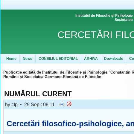
Institutul de Filosofie și Psihol
Societatea
CERCETĂRI FIL
Home
News
CONSILIUL EDITORIAL
ARHIVA
Downloads
Co
Publicație editată de Institutul de Filosofie şi Psihologie "Constanti
Române
și Societatea Germano-Română de Filosofie
NUMĂRUL CURENT
by cfp • 29 Sep : 08:11
Cercetări filosofico-psihologice, anu