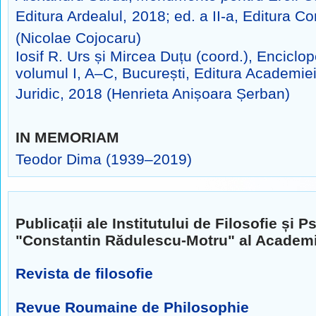
Editura Ardealul,
2018; ed. a II-a, Editura 
(Nicolae Cojocaru)
Iosif R. Urs și Mircea Duțu (coord.), Enciclo
volumul I, A–C,
București, Editura Academiei
Juridic, 2018 (Henrieta Anișoara Șerban)
IN MEMORIAM
Teodor Dima (1939–2019)
Publicații ale Institutului de Filosofie și P
"Constantin Rădulescu-Motru" al Academ
Revista de filosofie
Revue Roumaine de Philosophie