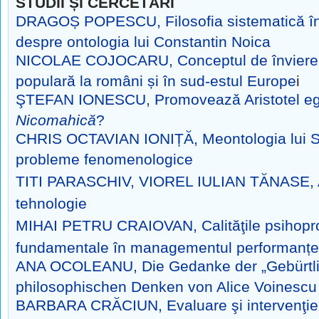
STUDII ȘI CERCETĂRI
DRAGOȘ POPESCU, Filosofia sistematică în e
despre ontologia
lui Constantin Noica
NICOLAE COJOCARU, Conceptul de înviere și 
populară la români
și în sud-estul Europe
i
ŞTEFAN IONESCU, Promoveazǎ Aristotel ego
Nicomahică
?
CHRIS OCTAVIAN IONIȚĂ, Meontologia lui S
probleme fenomenologice
TITI PARASCHIV, VIOREL IULIAN TĂNASE, A
tehnologie
MIHAI PETRU CRAIOVAN, Calităţile psihopr
fundamentale în managementul
performanțe
ANA OCOLEANU, Die Gedanke der „Gebürtlic
philosophischen Denken
von Alice Voinesc
BARBARA CRĂCIUN, Evaluare şi intervenţie 