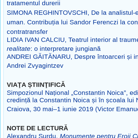
tratamentul durerii
SIMONA REGHINTOVSCHI, De la analistul-ecr
uman. Contribuția lui Sandor
Ferenczi la con
contratransfer
LIDIA IVAN CALCIU, Teatrul interior al traum
realitate
: o interpretare
jungiană
ANDREI GĂITĂNARU, Despre întoarceri și ini
Andrei Zvyagintzev
VIAŢA ȘTIINŢIFICĂ
Simpozionul Național „Constantin Noica”, ediț
credință
la Constantin Noica și în școala lui
Craiova, 30 mai–1 iunie 2019 (Victor
Emanue
NOTE DE LECTURĂ
Alexandru Surdu,
Monumente pentru Eroii C