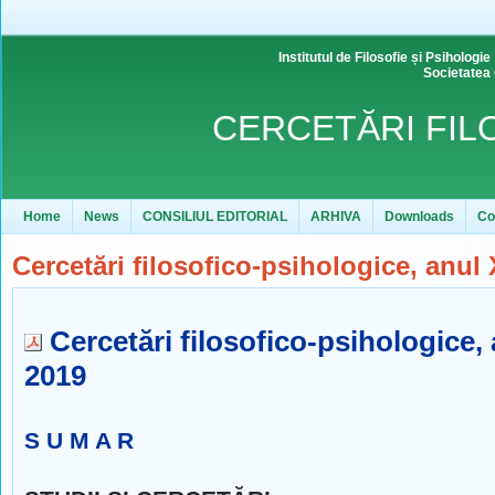
Institutul de Filosofie și Psihol
Societatea
CERCETĂRI FIL
Home
News
CONSILIUL EDITORIAL
ARHIVA
Downloads
Co
Cercetări filosofico-psihologice, anul X
Cercetări filosofico-psihologice, a
2019
S U M A R