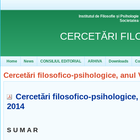
Institutul de Filosofie și Psihol
Societatea
CERCETĂRI FIL
Home
News
CONSILIUL EDITORIAL
ARHIVA
Downloads
Co
Cercetări filosofico-psihologice, anul V
Cercetări filosofico-psihologice, a
2014
S U M A R