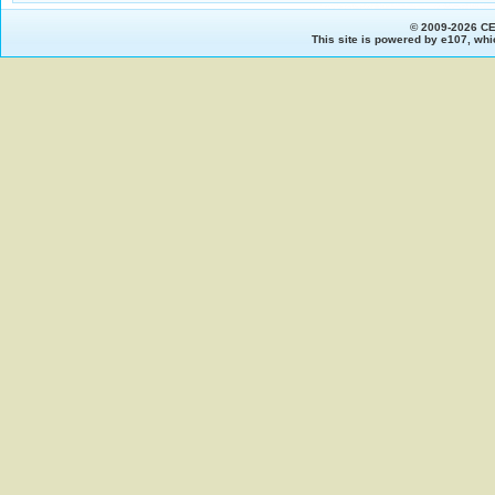
© 2009-2026 C
This site is powered by
e107
, whi