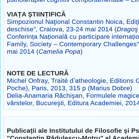
VIAȚA ŞTIINȚIFICĂ
Simpozionul Naţional Constantin Noica, Ediţ
deschise”, Craiova, 23-24 mai 2014 (
Dragoş
Conferința Națională cu participare internațio
Family, Society – Contemporary Challenges”
mai 2014 (
Camelia Popa
)
NOTE DE LECTURĂ
Michel Onfray, Traité dʼatheologie, Editions 
Poche), Paris, 2013, 315 p (Marius Dobre)
Delia-Anamaria Răchişan, Formulele magice 
vârstelor, Bucureşti, Editura Academiei, 2
Publicații ale Institutului de Filosofie și P
"Constantin Rădulescu-Motru" al Academ