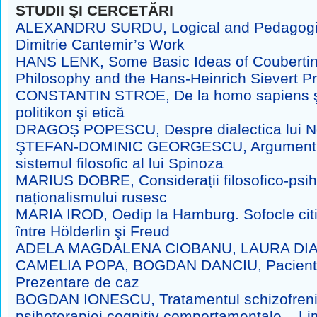
STUDII ŞI CERCETĂRI
ALEXANDRU SURDU, Logical and Pedagogic
Dimitrie Cantemir’s Work
HANS LENK, Some Basic Ideas of Coubertin
Philosophy and the Hans-Heinrich Sievert Pr
CONSTANTIN STROE, De la homo sapiens şi
politikon şi etică
DRAGOȘ POPESCU, Despre dialectica lui N
ŞTEFAN-DOMINIC GEORGESCU, Argumentul 
sistemul filosofic al lui Spinoza
MARIUS DOBRE, Considerații filosofico-psih
naționalismului rusesc
MARIA IROD, Oedip la Hamburg. Sofocle citi
între Hölderlin şi Freud
ADELA MAGDALENA CIOBANU, LAURA DI
CAMELIA POPA, BOGDAN DANCIU, Pacientul
Prezentare de caz
BOGDAN IONESCU, Tratamentul schizofrenie
psihoterapiei cognitiv comportamentale – Lim