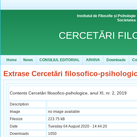
Institutul de Filosofie și Psihol
Societatea
CERCETĂRI FIL
Home
News
CONSILIUL EDITORIAL
ARHIVA
Downloads
Co
Extrase Cercetări filosofico-psihologi
Contents Cercetări filosofico-psihologice, anul XI, nr. 2, 2019
Description
Image
no image available
Filesize
223.75 kB
Date
Tuesday 04 August 2020 - 14:44:20
Downloads
1050