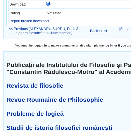
Download
Rating
Not rated
Report broken download
<< Previous [ALEXANDRU SURDU, Prefață
[Sumar 
Back to list
la opera filosofică a lui Nae Ionescu]
You must be logged in to make comments on this site - please log in, or if you ar
Publicații ale Institutului de Filosofie și P
"Constantin Rădulescu-Motru" al Academ
Revista de filosofie
Revue Roumaine de Philosophie
Probleme de logică
Studii de istoria filosofiei româneşti