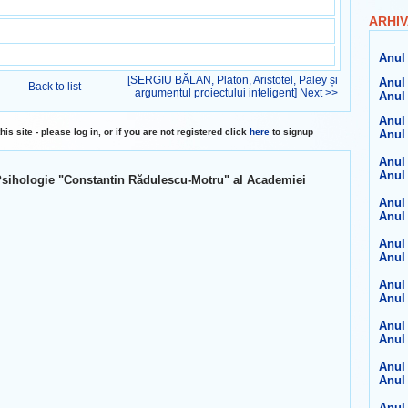
ARHIV
Anul 
[SERGIU BĂLAN, Platon, Aristotel, Paley și
Anul 
Back to list
argumentul proiectului inteligent] Next >>
Anul 
Anul 
 site - please log in, or if you are not registered click
here
to signup
Anul 
Anul 
Anul 
și Psihologie "Constantin Rădulescu-Motru" al Academiei
Anul 
Anul 
Anul 
Anul 
Anul 
Anul 
Anul 
Anul 
Anul 
Anul 
Anul 