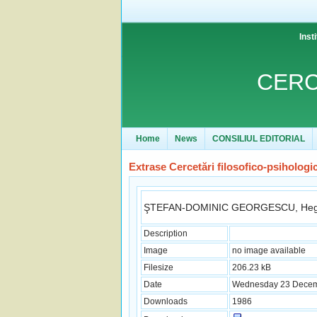
Inst
CERC
Home
News
CONSILIUL EDITORIAL
Extrase Cercetări filosofico-psihologi
ŞTEFAN-DOMINIC GEORGESCU, Hegel 
Description
Image
no image available
Filesize
206.23 kB
Date
Wednesday 23 Decemb
Downloads
1986