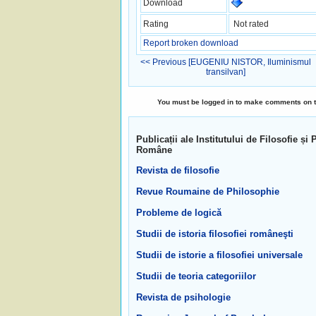
Download
Rating
Not rated
Report broken download
<< Previous [EUGENIU NISTOR, Iluminismul
transilvan]
You must be logged in to make comments on this
Publicații ale Institutului de Filosofie 
Române
Revista de filosofie
Revue Roumaine de Philosophie
Probleme de logică
Studii de istoria filosofiei româneşti
Studii de istorie a filosofiei universale
Studii de teoria categoriilor
Revista de psihologie